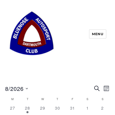
MENU
8/2026
S
E
E
M
E
O
S
v
A
v
M
T
W
T
F
S
S
C
N
e
R
e
T
0
1
0
0
0
0
0
27
28
29
30
31
1
2
C
e
l
a
H
n
E
E
E
E
E
E
E
H