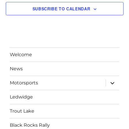
e
o
SUBSCRIBE TO CALENDAR
d
n
n
V
t
i
s
e
Welcome
w
News
s
expand
N
Motorsports
child
menu
a
Ledwidge
v
Trout Lake
i
Black Rocks Rally